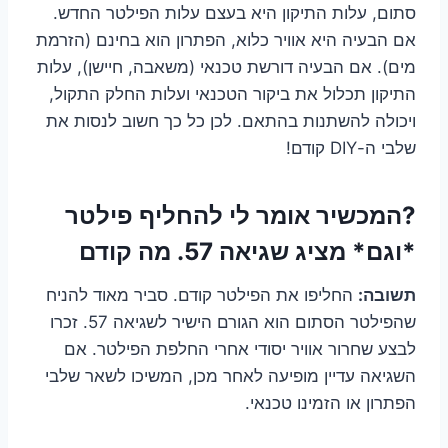
סתום, עלות התיקון היא בעצם עלות הפילטר החדש.
אם הבעיה היא אוויר כלוא, הפתרון הוא בחינם (הזרמת
מים). אם הבעיה דורשת טכנאי (משאבה, חיישן), עלות
התיקון תכלול את ביקור הטכנאי ועלות החלק התקול,
ויכולה להשתנות בהתאם. לכן כל כך חשוב לנסות את
שלבי ה-DIY קודם!
?המכשיר אומר לי להחליף פילטר
*וגם* מציג שגיאה 57. מה קודם
תשובה:
החליפו את הפילטר קודם. סביר מאוד להניח
שהפילטר הסתום הוא הגורם הישיר לשגיאה 57. זכרו
לבצע שחרור אוויר יסודי אחרי החלפת הפילטר. אם
השגיאה עדיין מופיעה לאחר מכן, המשיכו לשאר שלבי
הפתרון או הזמינו טכנאי.