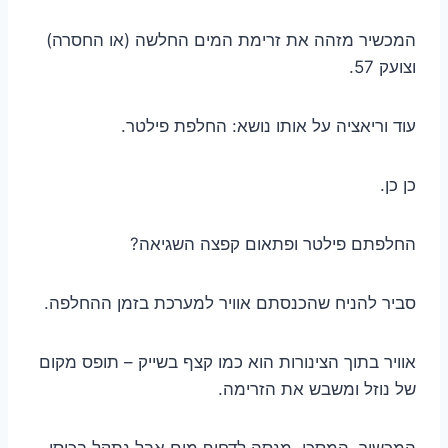
המכשיר מזהה את זרימת המים החלשה (או החסרה)
וצועק 57.
עוד וריאציה על אותו נושא: החלפת פילטר.
כן כן.
החלפתם פילטר ופתאום קפצה השגיאה?
סביר להניח שהכנסתם אוויר למערכת בזמן ההחלפה.
אוויר בתוך הצינורות הוא כמו קצף בשייק – תופס מקום
של נוזל ומשבש את הזרימה.
המכשיר, המסכן, מנסה לדחוף מים אבל נתקל בכיסי