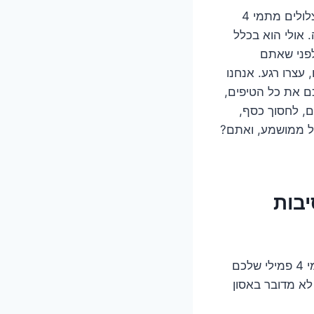
דמיינו את זה: בוקר שמשי, הקפה כבר מוכן, וכל מה שאתם רוצים זה כוס מים קרים וצלולים מתמי 4
אולי הוא בכלל
לפני שאתם
עצרו רגע. אנחנו
 תמי 4 פמילי, ולחשוף בפניכם את כל הטיפים,
ם, לחסוך כסף,
ייל ממושמע, ואתם?
מגיב, או פשוט מתעלם מכם? 3 סיבות
זה יכול להיות מתסכל, מאוד מתסכל. אתם לוחצים, נוגעים, מקישים, והמסך של התמי 4 פמילי שלכם
לא מדובר באסון