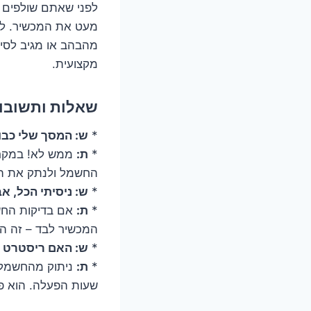
לפני שאתם שולפים מ
מעט את המכשיר. לעי
מהבהב או מגיב לסירו
מקצועית.
שאלות ותשובות
*
ש: המסך שלי כבו
*
ת:
ממש לא! במקרים
החשמל ולנתק את ה
*
ש: ניסיתי הכל, א
*
ת:
אם בדיקות החשמ
המכשיר לבד – זה הז
*
ש: האם ריסטרט 
*
ת:
ניתוק מהחשמל 
שעות הפעלה. הוא פ