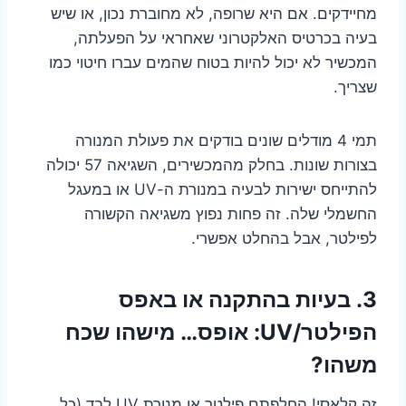
מחיידקים. אם היא שרופה, לא מחוברת נכון, או שיש
בעיה בכרטיס האלקטרוני שאחראי על הפעלתה,
המכשיר לא יכול להיות בטוח שהמים עברו חיטוי כמו
שצריך.
תמי 4 מודלים שונים בודקים את פעולת המנורה
בצורות שונות. בחלק מהמכשירים, השגיאה 57 יכולה
להתייחס ישירות לבעיה במנורת ה-UV או במעגל
החשמלי שלה. זה פחות נפוץ משגיאה הקשורה
לפילטר, אבל בהחלט אפשרי.
3. בעיות בהתקנה או באפס
הפילטר/UV: אופס… מישהו שכח
משהו?
זה קלאסי! החלפתם פילטר או מנורת UV לבד (כל