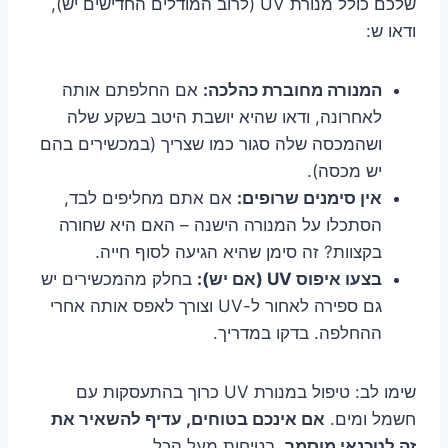
שלכם כולל מנורת UV (לרוב המודלים החדישים יש),
ודאו ש:
המנורה מחוברת כהלכה:
אם החלפתם אותה
לאחרונה, ודאו שהיא יושבת היטב בשקע שלה
ושהמכסה שלה סגור כמו שצריך (במכשירים בהם
יש מכסה).
אין סימנים שרופים:
אם אתם מחליפים לבד,
הסתכלו על המנורה הישנה – האם היא שחורה
בקצוות? זה סימן שהיא הגיעה לסוף חייה.
בצעו איפוס UV (אם יש):
בחלק מהמכשירים יש
גם ספירה לאחור ל-UV וצורך לאפס אותה אחרי
ההחלפה. בדקו במדריך.
שימו לב: טיפול במנורת UV כרוך בהתעסקות עם
חשמל ומים.
אם אינכם בטוחים, עדיף להשאיר את
זה לטכנאי מוסמך.
בטיחות מעל הכל.